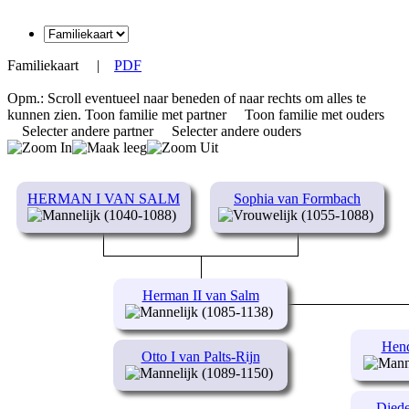
Familiekaart
|
PDF
Opm.: Scroll eventueel naar beneden of naar rechts om alles te
kunnen zien.
Toon familie met partner
Toon familie met ouders
Selecter andere partner
Selecter andere ouders
HERMAN I VAN SALM
Sophia van Formbach
(1040-1088)
(1055-1088)
Herman II van Salm
(1085-1138)
Hend
Otto I van Palts-Rijn
(1089-1150)
Diede