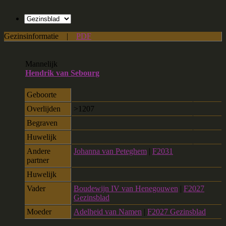
Gezinsinformatie
|
PDF
Mannelijk
Hendrik van Sebourg
Geboorte
Overlijden
>1207
Begraven
Huwelijk
Andere
Johanna van Peteghem
|
F2031
partner
Huwelijk
Vader
Boudewijn IV van Henegouwen
|
F2027
Gezinsblad
Moeder
Adelheid van Namen
|
F2027 Gezinsblad