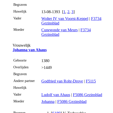
Begraven
Huwelijk
13-08-1393 [
1
,
2
,
3
]
Vader
Wolter IV van Voorst-Keppel
|
F3734
Gezinsblad
Moeder
Cunegonde van Meurs
|
F3734
Gezinsblad
Vrouwelijk
Johanna van Ahaus
Geboorte
1380
Overlijden
>1449
Begraven
Andere partner
Godfried van Rohr-Drove
|
F5115
Huwelijk
Vader
Ludolf van Ahaus
|
F5086 Gezinsblad
Moeder
Johanna
|
F5086 Gezinsblad
Bronnen