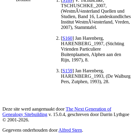
[
S189
] V. Tschuschke,
TSCHUSCHKE_2007,
(WestmÃ¼nsterland Quellen und
Studien, Band 16, Landeskundliches
Institut WestmÃ¼nsterland, Vreden,
2007), Stammtafel.
[
S160
] Jan Harenberg,
HARENBERG_1997, (Stichting
Vrienden Particuliere
Buitenplaatsen, Alphen aan den
Rijn, 1997), 8.
[
S159
] Jan Harenberg,
HARENBERG_1993, (De Walburg
Pers, Zutphen, 1993), 28.
Deze site werd aangemaakt door
The Next Generation of
Genealogy Sitebuilding
v. 15.0.4, geschreven door Darrin Lythgoe
© 2001-2026.
Gegevens onderhouden door
Alfred Stern
.