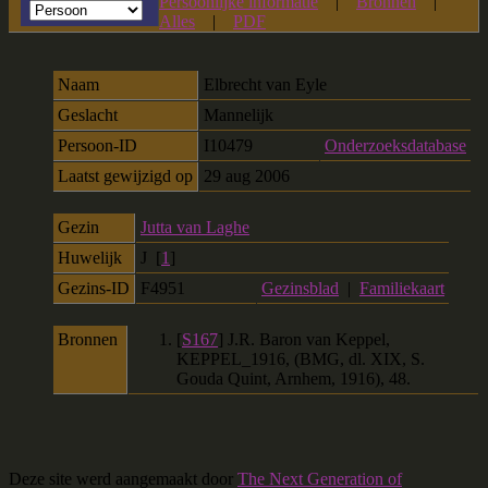
Persoonlijke informatie
|
Bronnen
|
Alles
|
PDF
Naam
Elbrecht
van Eyle
Geslacht
Mannelijk
Persoon-ID
I10479
Onderzoeksdatabase
Laatst gewijzigd op
29 aug 2006
Gezin
Jutta van Laghe
Huwelijk
J [
1
]
Gezins-ID
F4951
Gezinsblad
|
Familiekaart
Bronnen
[
S167
] J.R. Baron van Keppel,
KEPPEL_1916, (BMG, dl. XIX, S.
Gouda Quint, Arnhem, 1916), 48.
Deze site werd aangemaakt door
The Next Generation of