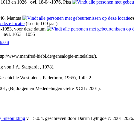
n 1013 en 1026
ovl.
18-04-1076, Pisa
46, Mantua
ov
(Leeftijd 69 jaar)
-1053, voor deze datum
ovl.
1053 - 1055
kaart
://www.manfred-hiebl.de/genealogie-mittelalter/).
 von J.A. Stargardt , 1978).
schichte Westfalens, Paderborn, 1965), Tafel 2.
, (Bijdragen en Mededelingen Gelre XCII / 2001).
 Sitebuilding
v. 15.0.4, geschreven door Darrin Lythgoe © 2001-2026