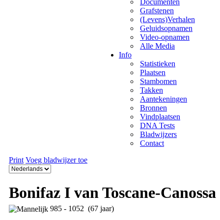
Documenten
Grafstenen
(Levens)Verhalen
Geluidsopnamen
Video-opnamen
Alle Media
Info
Statistieken
Plaatsen
Stambomen
Takken
Aantekeningen
Bronnen
Vindplaatsen
DNA Tests
Bladwijzers
Contact
Print
Voeg bladwijzer toe
Bonifaz I van Toscane-Canossa
985 - 1052 (67 jaar)