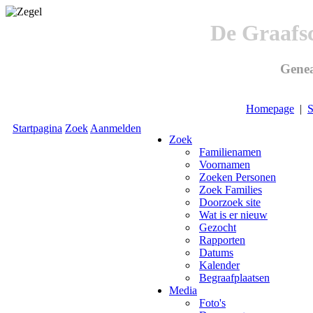
De Graafs
Genea
Homepage
|
S
Startpagina
Zoek
Aanmelden
Zoek
Familienamen
Voornamen
Zoeken Personen
Zoek Families
Doorzoek site
Wat is er nieuw
Gezocht
Rapporten
Datums
Kalender
Begraafplaatsen
Media
Foto's