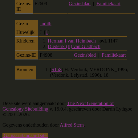
Gezins-
F2609
Gezinsblad
|
Familiekaart
ID
Gezin
Judith
Huwelijk
J [
1
]
Kinderen
1.
Herman I van Heimbach
ovl.
1147
2.
Diederik (II) van Gladbach
Gezins-ID
F4908
Gezinsblad
|
Familiekaart
Bronnen
[
S158
] H. Verdonk, VERDONK_1996,
(Verdonk, Lelystad, 1996), 18.
Deze site werd aangemaakt door
The Next Generation of
Genealogy Sitebuilding
v. 15.0.4, geschreven door Darrin Lythgoe
© 2001-2026.
Gegevens onderhouden door
Alfred Stern
.
Ga naar standaard site