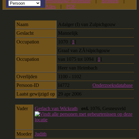
Persoonlijke informatie
|
Bronnen
|
Alles
|
PDF
Naam
Adalger (I)
van Zulpichgouw
Geslacht
Mannelijk
Occupation
1070 [
1
]
Graaf van ZÃ¼lpichgouw
Occupation
van 1075 tot 1094 [
1
]
Heer van Heimbach
Overlijden
1100 - 1102
Persoon-ID
I4772
Onderzoeksdatabase
Laatst gewijzigd op
29 apr 2006
Vader
Gerlach van Wickrath
ovl.
1076, Gesneuveld
Moeder
Judith