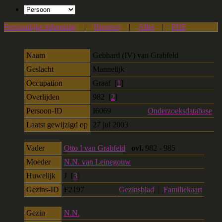
Persoonlijke informatie
|
Bronnen
|
Alles
|
PDF
Naam
Gebhard (IV)
van Grabfeld
Geslacht
Mannelijk
Occupation
Graaf [
1
]
Overlijden
982 [
2
]
Persoon-ID
I6069
Onderzoeksdatabase
Laatst gewijzigd op
27 jul 2003
Vader
Otto I van Grabfeld
ovl.
982 - 985
Moeder
N.N. van Leinegouw
Huwelijk
J [
3
]
Gezins-ID
F2197
Gezinsblad
|
Familiekaart
Gezin
N.N.