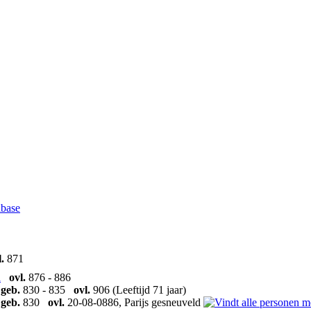
abase
.
871
d
ovl.
876 - 886
,
geb.
830 - 835
ovl.
906 (Leeftijd 71 jaar)
,
geb.
830
ovl.
20-08-0886, Parijs gesneuveld