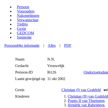
Persoon
Voorouders
Nakomelingen
Verwantschap
Tijdlijn
Gezin
GEDCOM
Suggestie
Persoonlijke informatie
|
Alles
|
PDF
Naam
N.N.
Geslacht
Vrouwelijk
Persoon-ID
I6126
Onderzoeksdat
Laatst gewijzigd op
11 okt 2002
Gezin
Christian (I) van Grabfeld
ovl
Kinderen
1.
Christian (II) van Grabfel
2.
Poppo II van Thuringen
3.
Hendrik van Babenberg