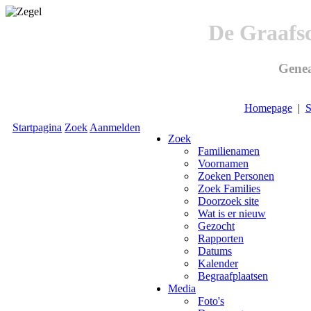
De Graafs
Genea
Homepage
|
S
Startpagina
Zoek
Aanmelden
Zoek
Familienamen
Voornamen
Zoeken Personen
Zoek Families
Doorzoek site
Wat is er nieuw
Gezocht
Rapporten
Datums
Kalender
Begraafplaatsen
Media
Foto's