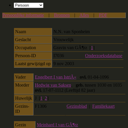
Persoonlijke informatie
|
Bronnen
|
Alles
|
PDF
Naam
N.N.
van Sponheim
Geslacht
Vrouwelijk
Occupation
Gravin van GÃ¶rz [
1
]
Persoon-ID
I7036
Onderzoeksdatabase
Laatst gewijzigd op
9 nov 2003
Vader
Engelbert I van IstriÃ«
ovl.
01-04-1096
Moeder
Hedwig van Saksen
,
geb.
tussen 1030 en 1035
ovl.
17-07-1112 (Leeftijd 82 jaar)
Huwelijk
J [
1
,
2
]
Gezins-
F1306
Gezinsblad
|
Familiekaart
ID
Gezin
Meinhard I van GÃ¶rz