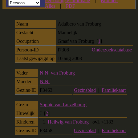
Persoonlijke informatie
|
Bronnen
|
Alles
|
PDF
Naam
Adalbero
van Froburg
Geslacht
Mannelijk
Occupation
Graaf van Froburg [
1
]
Persoon-ID
I7308
Onderzoeksdatabase
Laatst gewijzigd op
10 aug 2003
Vader
N.N. van Froburg
Moeder
N.N.
Gezins-ID
F3463
Gezinsblad
|
Familiekaart
Gezin
Sophie van Lutzelbourg
Huwelijk
J [
2
]
Kinderen
1.
Heilwig van Froburg
ovl.
<1183
Gezins-ID
F3458
Gezinsblad
|
Familiekaart