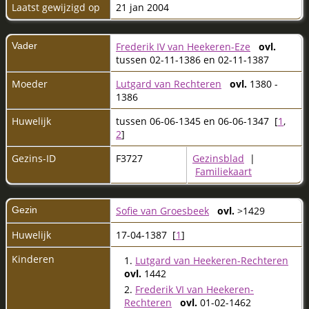
Laatst gewijzigd op
21 jan 2004
Vader
Frederik IV van Heekeren-Eze
ovl.
tussen 02-11-1386 en 02-11-1387
Moeder
Lutgard van Rechteren
ovl.
1380 -
1386
Huwelijk
tussen 06-06-1345 en 06-06-1347 [
1
,
2
]
Gezins-ID
F3727
Gezinsblad
|
Familiekaart
Gezin
Sofie van Groesbeek
ovl.
>1429
Huwelijk
17-04-1387 [
1
]
Kinderen
1.
Lutgard van Heekeren-Rechteren
ovl.
1442
2.
Frederik VI van Heekeren-
Rechteren
ovl.
01-02-1462