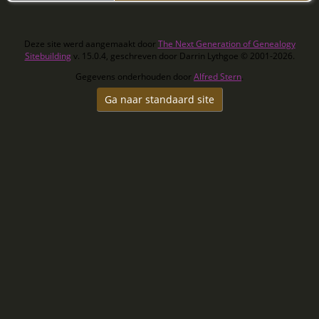
Deze site werd aangemaakt door
The Next Generation of Genealogy
Sitebuilding
v. 15.0.4, geschreven door Darrin Lythgoe © 2001-2026.
Gegevens onderhouden door
Alfred Stern
.
Ga naar standaard site