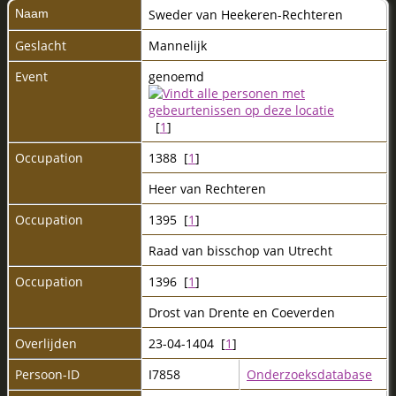
Naam
Sweder
van Heekeren-Rechteren
Geslacht
Mannelijk
Event
genoemd
[
1
]
Occupation
1388 [
1
]
Heer van Rechteren
Occupation
1395 [
1
]
Raad van bisschop van Utrecht
Occupation
1396 [
1
]
Drost van Drente en Coeverden
Overlijden
23-04-1404 [
1
]
Persoon-ID
I7858
Onderzoeksdatabase