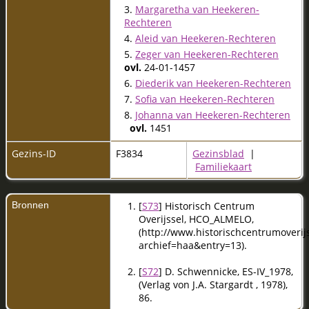
3.
Margaretha van Heekeren-
Rechteren
4.
Aleid van Heekeren-Rechteren
5.
Zeger van Heekeren-Rechteren
ovl.
24-01-1457
6.
Diederik van Heekeren-Rechteren
7.
Sofia van Heekeren-Rechteren
8.
Johanna van Heekeren-Rechteren
ovl.
1451
Gezins-ID
F3834
Gezinsblad
|
Familiekaart
Bronnen
[
S73
] Historisch Centrum
Overijssel, HCO_ALMELO,
(http://www.historischcentrumoverijs
archief=haa&entry=13).
[
S72
] D. Schwennicke, ES-IV_1978,
(Verlag von J.A. Stargardt , 1978),
86.