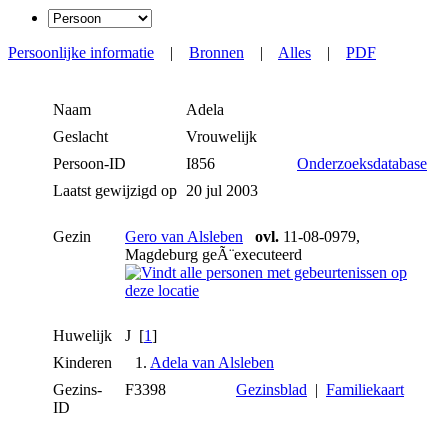
Persoonlijke informatie
|
Bronnen
|
Alles
|
PDF
Naam
Adela
Geslacht
Vrouwelijk
Persoon-ID
I856
Onderzoeksdatabase
Laatst gewijzigd op
20 jul 2003
Gezin
Gero van Alsleben
ovl.
11-08-0979,
Magdeburg geÃ¨executeerd
Huwelijk
J [
1
]
Kinderen
1.
Adela van Alsleben
Gezins-
F3398
Gezinsblad
|
Familiekaart
ID