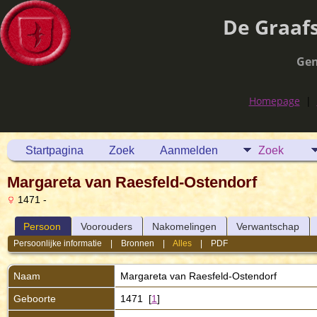
De Graaf
Gen
Homepage
|
Startpagina
Zoek
Aanmelden
Zoek
Margareta van Raesfeld-Ostendorf
1471 -
Persoon
Voorouders
Nakomelingen
Verwantschap
Persoonlijke informatie
|
Bronnen
|
Alles
|
PDF
Naam
Margareta
van Raesfeld-Ostendorf
Geboorte
1471 [
1
]