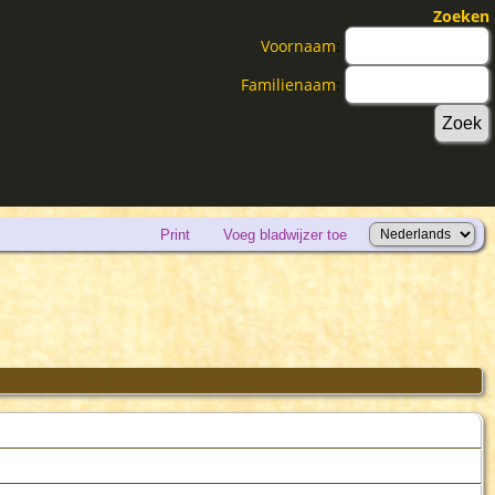
Zoeken
Voornaam
:
Familienaam
:
Print
Voeg bladwijzer toe