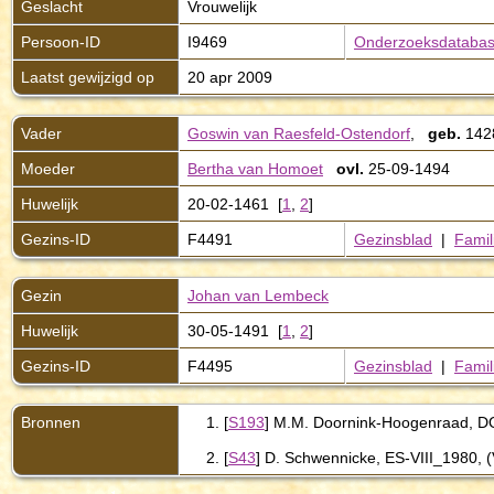
Geslacht
Vrouwelijk
Persoon-ID
I9469
Onderzoeksdataba
Laatst gewijzigd op
20 apr 2009
Vader
Goswin van Raesfeld-Ostendorf
,
geb.
14
Moeder
Bertha van Homoet
ovl.
25-09-1494
Huwelijk
20-02-1461 [
1
,
2
]
Gezins-ID
F4491
Gezinsblad
|
Famil
Gezin
Johan van Lembeck
Huwelijk
30-05-1491 [
1
,
2
]
Gezins-ID
F4495
Gezinsblad
|
Famil
Bronnen
[
S193
] M.M. Doornink-Hoogenraad, DO
[
S43
] D. Schwennicke, ES-VIII_1980, (V