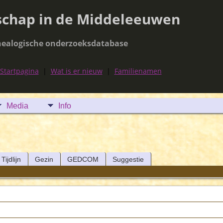
schap in de Middeleeuwen
ealogische onderzoeksdatabase
Startpagina
|
Wat is er nieuw
|
Familienamen
Media
Info
Tijdlijn
Gezin
GEDCOM
Suggestie