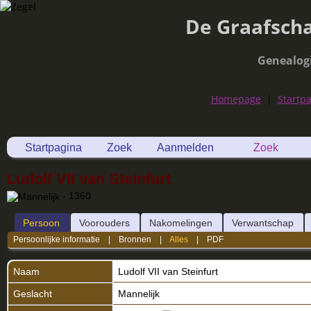
De Graafsch
Genealog
Homepage
|
Startp
Startpagina
Zoek
Aanmelden
Zoek
Ludolf VII van Steinfurt
- 1360
Persoon
Voorouders
Nakomelingen
Verwantschap
Persoonlijke informatie
|
Bronnen
|
Alles
|
PDF
Naam
Ludolf VII
van Steinfurt
Geslacht
Mannelijk