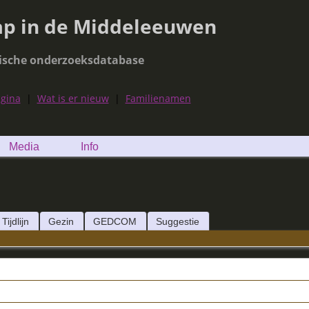
ap in de Middeleeuwen
ische onderzoeksdatabase
agina
|
Wat is er nieuw
|
Familienamen
Media
Info
Tijdlijn
Gezin
GEDCOM
Suggestie