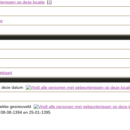
[
1
]
se
iekaart
a deze datum
ekke gesneuveld
 08-08-1394 en 25-01-1395