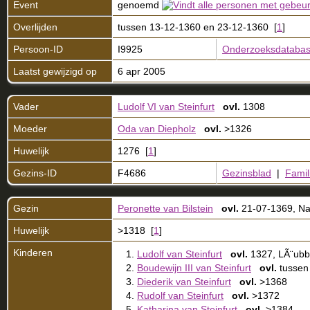
Event
genoemd
Overlijden
tussen 13-12-1360 en 23-12-1360 [
1
]
Persoon-ID
I9925
Onderzoeksdataba
Laatst gewijzigd op
6 apr 2005
Vader
Ludolf VI van Steinfurt
ovl.
1308
Moeder
Oda van Diepholz
ovl.
>1326
Huwelijk
1276 [
1
]
Gezins-ID
F4686
Gezinsblad
|
Famil
Gezin
Peronette van Bilstein
ovl.
21-07-1369, N
Huwelijk
>1318 [
1
]
Kinderen
1.
Ludolf van Steinfurt
ovl.
1327, LÃ¨ubb
2.
Boudewijn III van Steinfurt
ovl.
tussen
3.
Diederik van Steinfurt
ovl.
>1368
4.
Rudolf van Steinfurt
ovl.
>1372
5.
Katharina van Steinfurt
ovl.
>1384