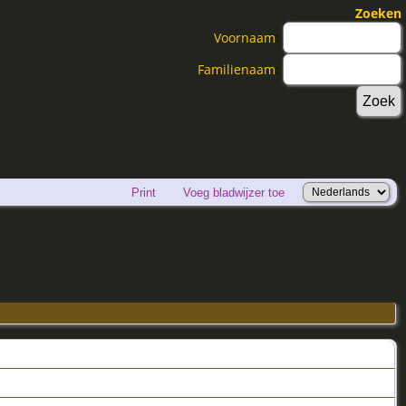
Zoeken
Voornaam
:
Familienaam
:
Print
Voeg bladwijzer toe