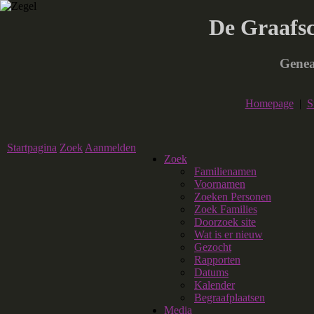
De Graafs
Genea
Homepage
|
S
Startpagina
Zoek
Aanmelden
Zoek
Familienamen
Voornamen
Zoeken Personen
Zoek Families
Doorzoek site
Wat is er nieuw
Gezocht
Rapporten
Datums
Kalender
Begraafplaatsen
Media