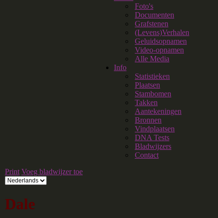
Foto's
Documenten
Grafstenen
(Levens)Verhalen
Geluidsopnamen
Video-opnamen
Alle Media
Info
Statistieken
Plaatsen
Stambomen
Takken
Aantekeningen
Bronnen
Vindplaatsen
DNA Tests
Bladwijzers
Contact
Print
Voeg bladwijzer toe
Dale