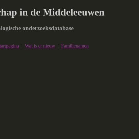
chap in de Middeleeuwen
logische onderzoeksdatabase
tartpagina
|
Wat is er nieuw
|
Familienamen