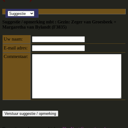
Suggestie / opmerking mbt : Gezin: Zeger van Groesbeek +
Margaretha van Bylandt (F3835)
Uw naam:
E-mail adres:
Commentaar: