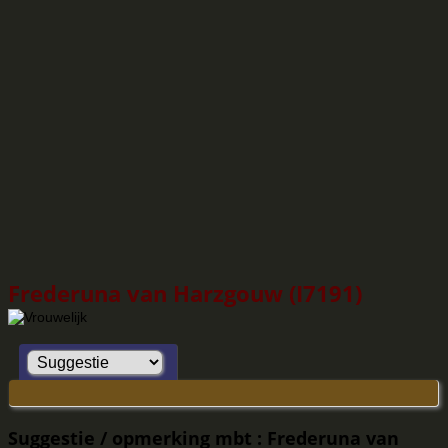
Frederuna van Harzgouw (I7191)
Suggestie / opmerking mbt : Frederuna van