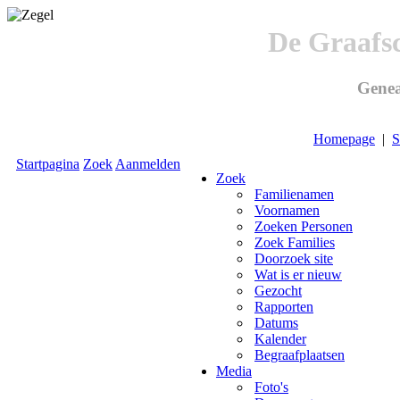
De Graafs
Genea
Homepage
|
S
Startpagina
Zoek
Aanmelden
Zoek
Familienamen
Voornamen
Zoeken Personen
Zoek Families
Doorzoek site
Wat is er nieuw
Gezocht
Rapporten
Datums
Kalender
Begraafplaatsen
Media
Foto's