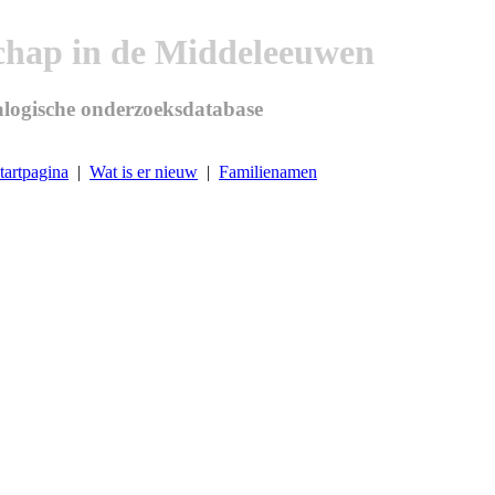
chap in de Middeleeuwen
logische onderzoeksdatabase
tartpagina
|
Wat is er nieuw
|
Familienamen