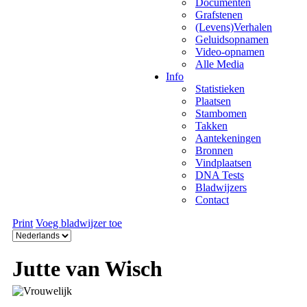
Documenten
Grafstenen
(Levens)Verhalen
Geluidsopnamen
Video-opnamen
Alle Media
Info
Statistieken
Plaatsen
Stambomen
Takken
Aantekeningen
Bronnen
Vindplaatsen
DNA Tests
Bladwijzers
Contact
Print
Voeg bladwijzer toe
Jutte van Wisch