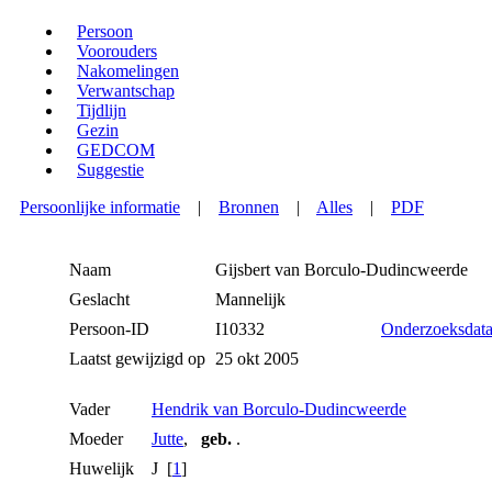
Persoon
Voorouders
Nakomelingen
Verwantschap
Tijdlijn
Gezin
GEDCOM
Suggestie
Persoonlijke informatie
|
Bronnen
|
Alles
|
PDF
Naam
Gijsbert
van Borculo-Dudincweerde
Geslacht
Mannelijk
Persoon-ID
I10332
Onderzoeksdat
Laatst gewijzigd op
25 okt 2005
Vader
Hendrik van Borculo-Dudincweerde
Moeder
Jutte
,
geb.
.
Huwelijk
J [
1
]