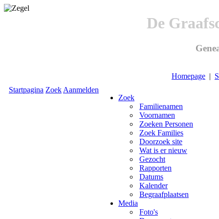
De Graafs
Genea
Homepage
|
S
Startpagina
Zoek
Aanmelden
Zoek
Familienamen
Voornamen
Zoeken Personen
Zoek Families
Doorzoek site
Wat is er nieuw
Gezocht
Rapporten
Datums
Kalender
Begraafplaatsen
Media
Foto's