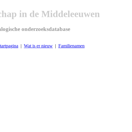
chap in de Middeleeuwen
logische onderzoeksdatabase
tartpagina
|
Wat is er nieuw
|
Familienamen