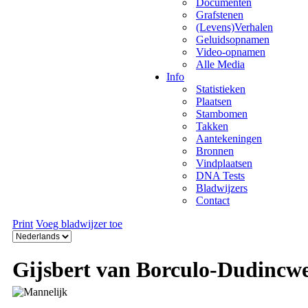
Documenten
Grafstenen
(Levens)Verhalen
Geluidsopnamen
Video-opnamen
Alle Media
Info
Statistieken
Plaatsen
Stambomen
Takken
Aantekeningen
Bronnen
Vindplaatsen
DNA Tests
Bladwijzers
Contact
Print
Voeg bladwijzer toe
Gijsbert van Borculo-Dudincw