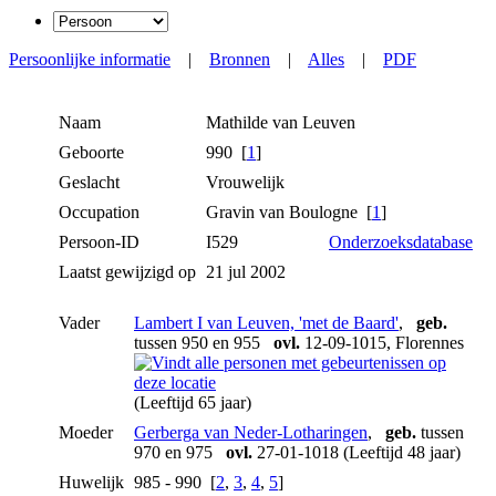
Persoonlijke informatie
|
Bronnen
|
Alles
|
PDF
Naam
Mathilde
van Leuven
Geboorte
990 [
1
]
Geslacht
Vrouwelijk
Occupation
Gravin van Boulogne [
1
]
Persoon-ID
I529
Onderzoeksdatabase
Laatst gewijzigd op
21 jul 2002
Vader
Lambert I van Leuven, 'met de Baard'
,
geb.
tussen 950 en 955
ovl.
12-09-1015, Florennes
(Leeftijd 65 jaar)
Moeder
Gerberga van Neder-Lotharingen
,
geb.
tussen
970 en 975
ovl.
27-01-1018 (Leeftijd 48 jaar)
Huwelijk
985 - 990 [
2
,
3
,
4
,
5
]