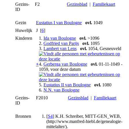
Gezins-
F2
Gezinsblad
|
Familiekaart
ID
Gezin
Eustatius I van Boulogne
ovl.
1049
Huwelijk
J [
6
]
Kinderen
1.
Ida van Boulogne
ovl.
>1096
2.
Godfried van Parijs
ovl.
1095
3.
Lambert van Lens
ovl.
1054, Gesneuveld
+
4.
Gerberga van Boulogne
ovl.
01-11-1049 -
1059, voor deze datum
5.
Eustatius II van Boulogne
ovl.
1080
6.
N.N. van Boulogne
Gezins-
F2010
Gezinsblad
|
Familiekaart
ID
Bronnen
[
S4
] K.H. Schreiber, MITT-GEN_WEB,
(http://www.manfred-hiebl.de/genealogie-
mittelalter/).