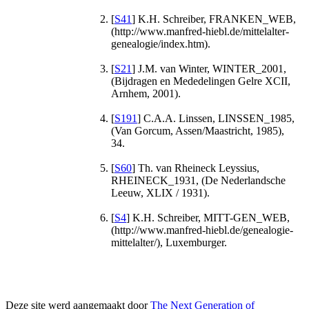
[
S41
] K.H. Schreiber, FRANKEN_WEB,
(http://www.manfred-hiebl.de/mittelalter-
genealogie/index.htm).
[
S21
] J.M. van Winter, WINTER_2001,
(Bijdragen en Mededelingen Gelre XCII,
Arnhem, 2001).
[
S191
] C.A.A. Linssen, LINSSEN_1985,
(Van Gorcum, Assen/Maastricht, 1985),
34.
[
S60
] Th. van Rheineck Leyssius,
RHEINECK_1931, (De Nederlandsche
Leeuw, XLIX / 1931).
[
S4
] K.H. Schreiber, MITT-GEN_WEB,
(http://www.manfred-hiebl.de/genealogie-
mittelalter/), Luxemburger.
Deze site werd aangemaakt door
The Next Generation of