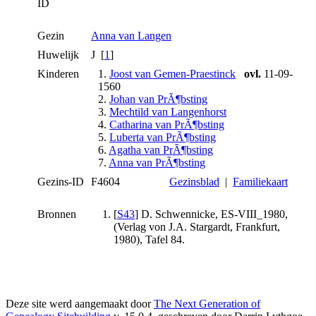
ID
Gezin
Anna van Langen
Huwelijk
J [
1
]
Kinderen
1.
Joost van Gemen-Praestinck
ovl.
11-09-
1560
2.
Johan van PrÃ¶bsting
3.
Mechtild van Langenhorst
4.
Catharina van PrÃ¶bsting
5.
Luberta van PrÃ¶bsting
6.
Agatha van PrÃ¶bsting
7.
Anna van PrÃ¶bsting
Gezins-ID
F4604
Gezinsblad
|
Familiekaart
Bronnen
[
S43
] D. Schwennicke, ES-VIII_1980,
(Verlag von J.A. Stargardt, Frankfurt,
1980), Tafel 84.
Deze site werd aangemaakt door
The Next Generation of