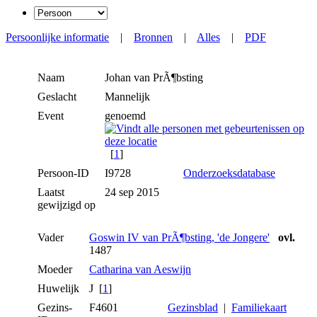
Persoonlijke informatie
|
Bronnen
|
Alles
|
PDF
Naam
Johan
van PrÃ¶bsting
Geslacht
Mannelijk
Event
genoemd
[
1
]
Persoon-ID
I9728
Onderzoeksdatabase
Laatst
24 sep 2015
gewijzigd op
Vader
Goswin IV van PrÃ¶bsting, 'de Jongere'
ovl.
1487
Moeder
Catharina van Aeswijn
Huwelijk
J [
1
]
Gezins-
F4601
Gezinsblad
|
Familiekaart