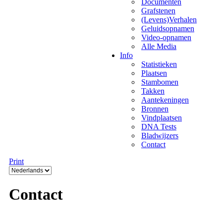
Documenten
Grafstenen
(Levens)Verhalen
Geluidsopnamen
Video-opnamen
Alle Media
Info
Statistieken
Plaatsen
Stambomen
Takken
Aantekeningen
Bronnen
Vindplaatsen
DNA Tests
Bladwijzers
Contact
Print
Contact