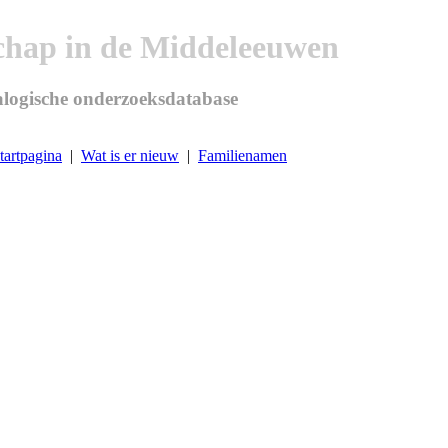
chap in de Middeleeuwen
logische onderzoeksdatabase
tartpagina
|
Wat is er nieuw
|
Familienamen