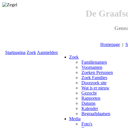
De Graafs
Genea
Homepage
|
S
Startpagina
Zoek
Aanmelden
Zoek
Familienamen
Voornamen
Zoeken Personen
Zoek Families
Doorzoek site
Wat is er nieuw
Gezocht
Rapporten
Datums
Kalender
Begraafplaatsen
Media
Foto's