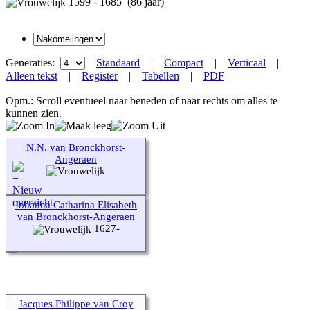
1599 - 1685 (86 jaar)
Generaties:
Standaard
|
Compact
|
Verticaal
|
Alleen tekst
|
Register
|
Tabellen
|
PDF
Opm.: Scroll eventueel naar beneden of naar rechts om alles te
kunnen zien.
N.N. van Bronckhorst-
Angeraen
Johanna Catharina Elisabeth
van Bronckhorst-Angeraen
1627-
Jacques Philippe van Croy