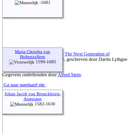
-1681
Maria Cleopha van
Deze site werd aangemaakt door
The Next Generation of
Hohenzollern
Genealogy Sitebuilding
v. 15.0.4, geschreven door Darrin Lythgoe
1599-1685
© 2001-2026.
Gegevens onderhouden door
Alfred Stern
.
Ga naar standaard site
Johan Jacob van Bronckhorst-
Angeraen
1582-1630