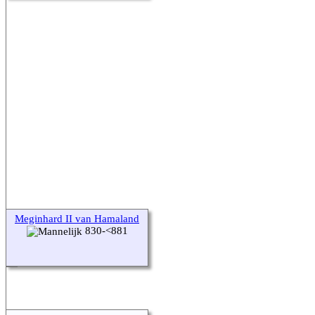
Meginhard II van Hamaland
830-<881