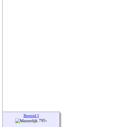
Bennid I
795-