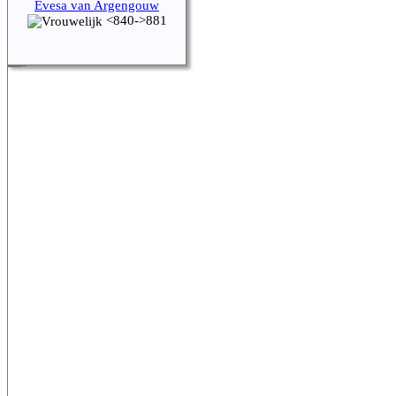
Evesa van Argengouw
<840->881