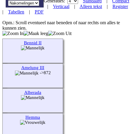
Generaties:
Standaard
|
Compact
|
Verticaal
|
Alleen tekst
|
Register
|
Tabellen
|
PDF
Opm.: Scroll eventueel naar beneden of naar rechts om alles te
kunnen zien.
Bennid II
Amelung III
->872
Alberada
Hemma