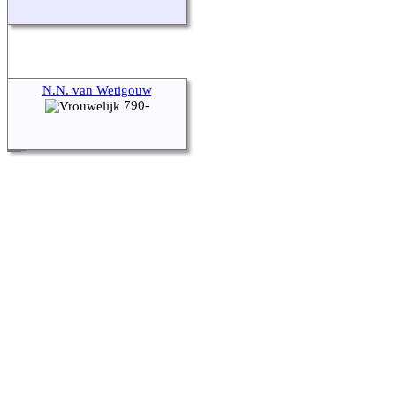
N.N. van Wetigouw
790-