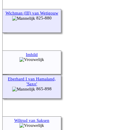
Wichman (III) van Wetigouw
825-880
Imhild
Eberhard I van Hamaland,
'Saxo'
865-898
Wiltrud van Saksen