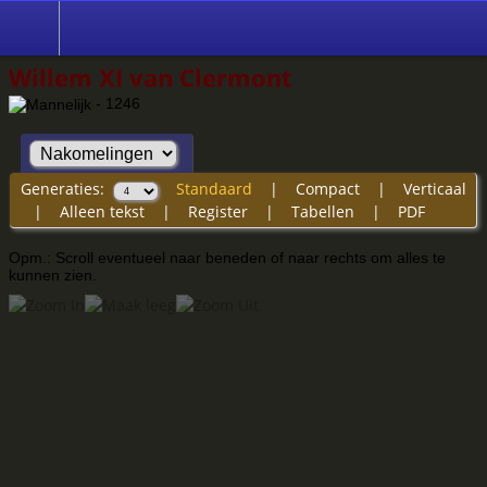
Willem XI van Clermont
- 1246
Generaties:
Standaard
|
Compact
|
Verticaal
|
Alleen tekst
|
Register
|
Tabellen
|
PDF
Opm.: Scroll eventueel naar beneden of naar rechts om alles te
kunnen zien.