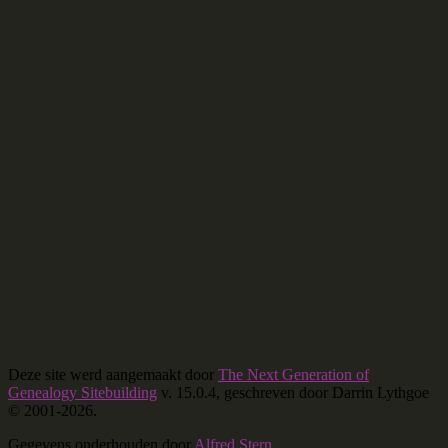
Deze site werd aangemaakt door
The Next Generation of
Genealogy Sitebuilding
v. 15.0.4, geschreven door Darrin Lythgoe
© 2001-2026.
Gegevens onderhouden door
Alfred Stern
.