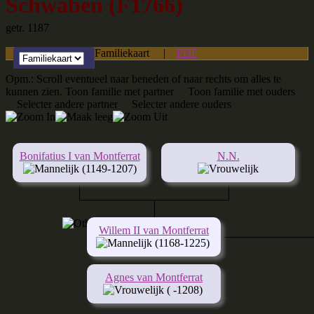
Schwaben (F1766)
getr. 1187
Familiekaart
|
PDF
Opm.: Scroll eventueel naar beneden of naar rechts om alles te
kunnen zien.
Toon familie met partner
Toon familie met ouders
Selecter andere partner
Selecter andere ouders
Bonifatius I van Montferrat
N.N.
(1149-1207)
Willem II van Montferrat
(1168-1225)
Agnes van Montferrat
( -1208)