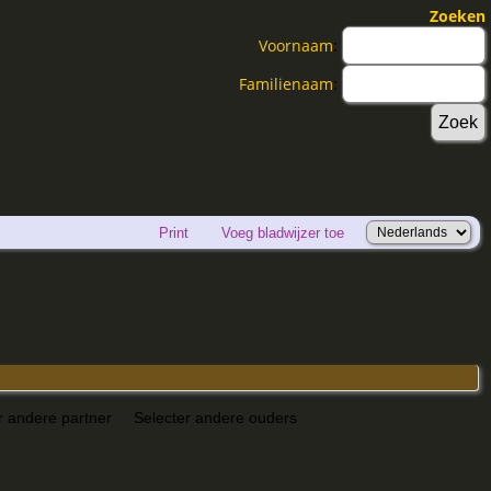
Zoeken
Voornaam
:
Familienaam
:
Print
Voeg bladwijzer toe
r andere partner
Selecter andere ouders