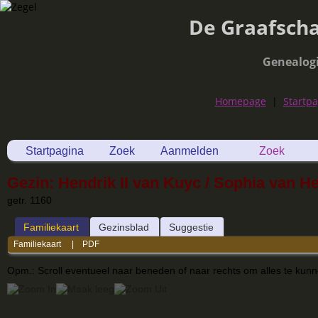
De Graafsch
Genealog
Homepage
|
Startp
Startpagina
Zoek
Aanmelden
Zoek
Gezin: Hendrik II van Kuyc / Sophia van H
getr. 1160
Familiekaart
Gezinsblad
Suggestie
Familiekaart
|
PDF
Opm.: Scroll eventueel naar beneden of naar rechts om alles te kun