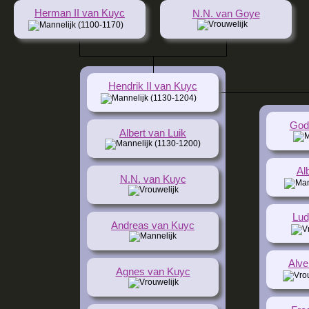
Herman II van Kuyc
N.N. van Goye
(1100-1170)
Hendrik II van Kuyc
(1130-1204)
Godf
Albert van Luik
(1130-1200)
Al
N.N. van Kuyc
Lud
Andreas van Kuyc
Alve
Agnes van Kuyc