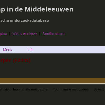
ap in de Middeleeuwen
ische onderzoeksdatabase
agina
|
Wat is er nieuw
|
Familienamen
Media
Info
erpen (F2441)
nen zien.
Toon familie met partner
Toon familie met ouders
Selecte