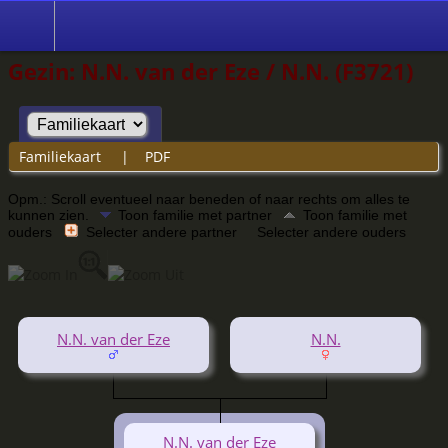
Gezin: N.N. van der Eze / N.N. (F3721)
Familiekaart
|
PDF
Opm.: Scroll eventueel naar beneden of naar rechts om alles te
kunnen zien.
Toon familie met partner
Toon familie met
ouders
Selecter andere partner
Selecter andere ouders
N.N. van der Eze
N.N.
N.N. van der Eze