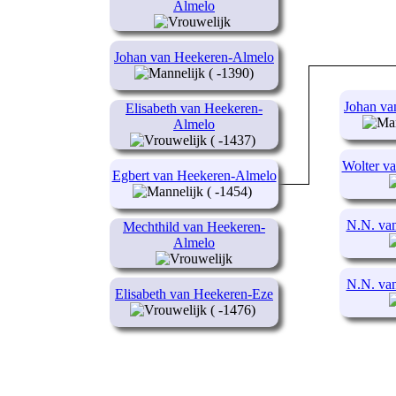
Almelo
Johan van Heekeren-Almelo
( -1390)
Johan va
Elisabeth van Heekeren-
Almelo
( -1437)
Wolter v
Egbert van Heekeren-Almelo
( -1454)
N.N. va
Mechthild van Heekeren-
Almelo
N.N. va
Elisabeth van Heekeren-Eze
( -1476)