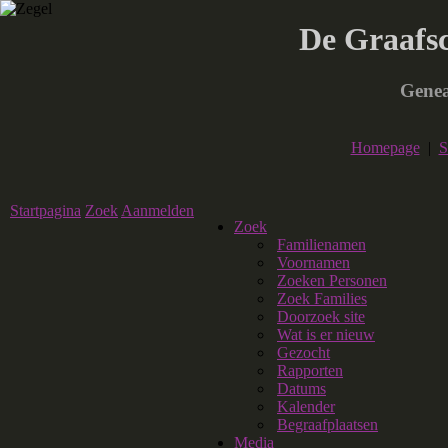
De Graafs
Genea
Homepage
|
S
Startpagina
Zoek
Aanmelden
Zoek
Familienamen
Voornamen
Zoeken Personen
Zoek Families
Doorzoek site
Wat is er nieuw
Gezocht
Rapporten
Datums
Kalender
Begraafplaatsen
Media