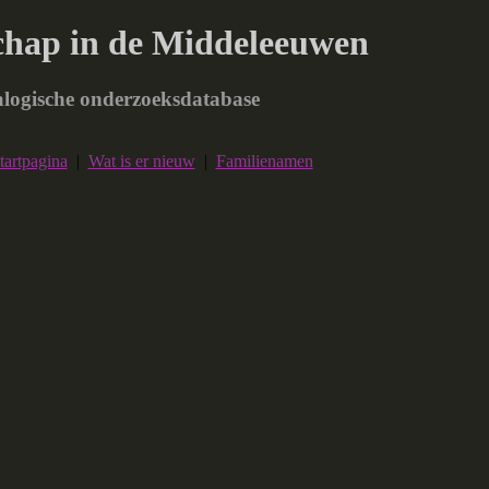
chap in de Middeleeuwen
logische onderzoeksdatabase
tartpagina
|
Wat is er nieuw
|
Familienamen