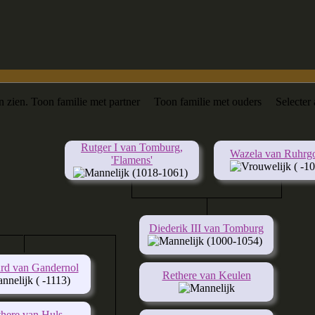
n zien.
Toon familie met partner
Toon familie met ouders
Selecter
Rutger I van Tomburg,
Wazela van Ruhr
'Flamens'
( -10
(1018-1061)
Diederik III van Tomburg
(1000-1054)
rd van Gandernol
Rethere van Keulen
( -1113)
here van Huls