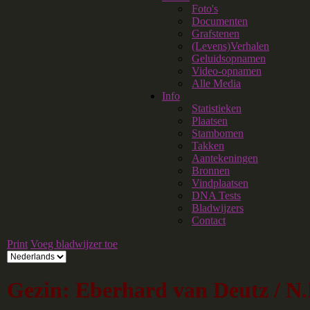
Foto's
Documenten
Grafstenen
(Levens)Verhalen
Geluidsopnamen
Video-opnamen
Alle Media
Info
Statistieken
Plaatsen
Stambomen
Takken
Aantekeningen
Bronnen
Vindplaatsen
DNA Tests
Bladwijzers
Contact
Print
Voeg bladwijzer toe
Gezin: Eberhard van Deutz / N.