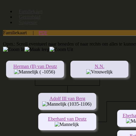
Familiekaart
Gezinsblad
Suggestie
Familiekaart
|
PDF
Opm.: Scroll eventueel naar beneden of naar rechts om alles te kunne
Herman (II) van Deutz
N.N.
( -1056)
Adolf III van Berg
(1035-1106)
Eberha
Eberhard van Deutz
Ret