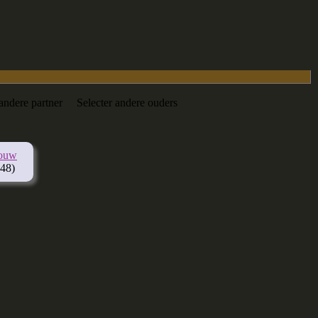
 andere partner
Selecter andere ouders
gouw
48)