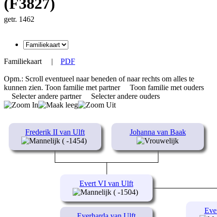
(F3827)
getr. 1462
Familiekaart
|
PDF
Opm.: Scroll eventueel naar beneden of naar rechts om alles te
kunnen zien.
Toon familie met partner
Toon familie met ouders
Selecter andere partner
Selecter andere ouders
Frederik II van Ulft
Johanna van Baak
( -1454)
Evert VI van Ulft
( -1504)
Ever
Everharda van Ulft