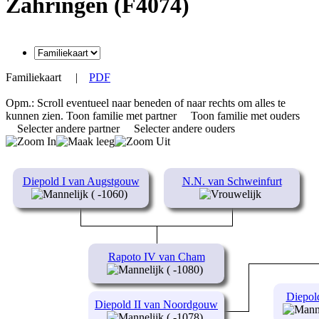
Zahringen (F4074)
Familiekaart
|
PDF
Opm.: Scroll eventueel naar beneden of naar rechts om alles te
kunnen zien.
Toon familie met partner
Toon familie met ouders
Selecter andere partner
Selecter andere ouders
Diepold I van Augstgouw
N.N. van Schweinfurt
( -1060)
Rapoto IV van Cham
( -1080)
Diepol
Diepold II van Noordgouw
( -1078)