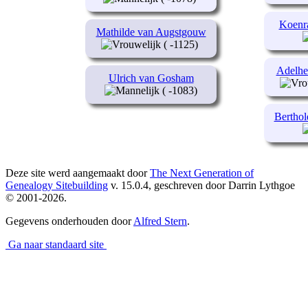
Koenr
Mathilde van Augstgouw
( -1125)
Adelhe
Ulrich van Gosham
( -1083)
Berthol
Deze site werd aangemaakt door
The Next Generation of
Genealogy Sitebuilding
v. 15.0.4, geschreven door Darrin Lythgoe
© 2001-2026.
Gegevens onderhouden door
Alfred Stern
.
Ga naar standaard site