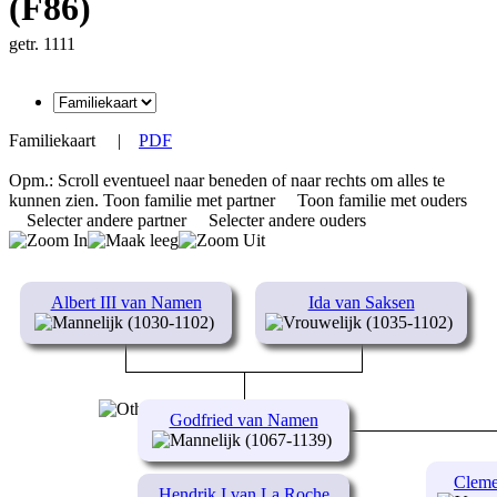
(F86)
getr. 1111
Familiekaart
|
PDF
Opm.: Scroll eventueel naar beneden of naar rechts om alles te
kunnen zien.
Toon familie met partner
Toon familie met ouders
Selecter andere partner
Selecter andere ouders
Albert III van Namen
Ida van Saksen
(1030-1102)
(1035-1102)
Godfried van Namen
(1067-1139)
Cleme
Hendrik I van La Roche