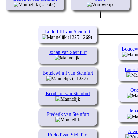
( -1242)
Ludolf III van Steinfurt
(1225-1269)
Boudewij
Johan van Steinfurt
Ludolf
Boudewijn I van Steinfurt
( -1237)
Ott
Bernhard van Steinfurt
Joha
Frederik van Steinfurt
Aleid
Rudolf van Steinfurt