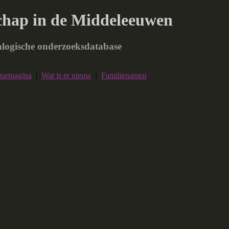
chap in de Middeleeuwen
logische onderzoeksdatabase
tartpagina
|
Wat is er nieuw
|
Familienamen