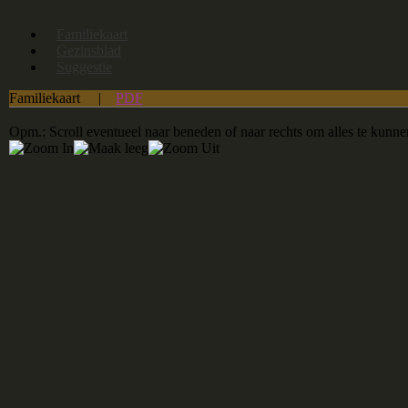
Familiekaart
Gezinsblad
Suggestie
Familiekaart
|
PDF
Opm.: Scroll eventueel naar beneden of naar rechts om alles te kunne