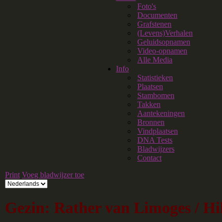
Foto's
Documenten
Grafstenen
(Levens)Verhalen
Geluidsopnamen
Video-opnamen
Alle Media
Info
Statistieken
Plaatsen
Stambomen
Takken
Aantekeningen
Bronnen
Vindplaatsen
DNA Tests
Bladwijzers
Contact
Print
Voeg bladwijzer toe
Gezin: Rather van Limoges / H