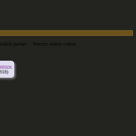
 andere partner
Selecter andere ouders
engouw
818)