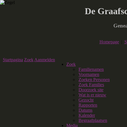
De Graafs
Genea
Homepage
|
S
Startpagina
Zoek
Aanmelden
Zoek
Familienamen
Voornamen
Zoeken Personen
Zoek Families
Doorzoek site
Wat is er nieuw
Gezocht
Rapporten
Datums
Kalender
Begraafplaatsen
Media