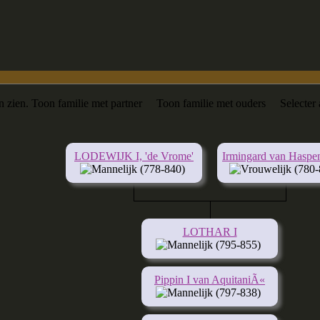
n zien.
Toon familie met partner
Toon familie met ouders
Selecter
LODEWIJK I, 'de Vrome'
Irmingard van Hasp
(778-840)
(780-
LOTHAR I
(795-855)
Pippin I van AquitaniÃ«
(797-838)