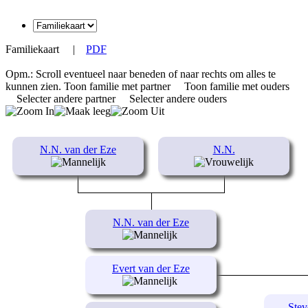
Familiekaart
|
PDF
Opm.: Scroll eventueel naar beneden of naar rechts om alles te
kunnen zien.
Toon familie met partner
Toon familie met ouders
Selecter andere partner
Selecter andere ouders
N.N. van der Eze
N.N.
N.N. van der Eze
Evert van der Eze
Stev