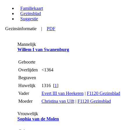
Familiekaart
Gezinsblad
Suggestie
Gezinsinformatie
|
PDF
Mannelijk
Willem I van Swanenburg
Geboorte
Overlijden
<1364
Begraven
Huwelijk
1316 [
1
]
Vader
Evert III van Heekeren
|
F1120 Gezinsblad
Moeder
Christina van Ulft
|
F1120 Gezinsblad
Vrouwelijk
Sophia van de Molen