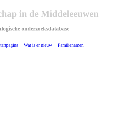
chap in de Middeleeuwen
logische onderzoeksdatabase
tartpagina
|
Wat is er nieuw
|
Familienamen