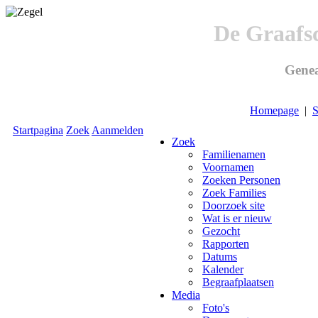
De Graafs
Genea
Homepage
|
S
Startpagina
Zoek
Aanmelden
Zoek
Familienamen
Voornamen
Zoeken Personen
Zoek Families
Doorzoek site
Wat is er nieuw
Gezocht
Rapporten
Datums
Kalender
Begraafplaatsen
Media
Foto's