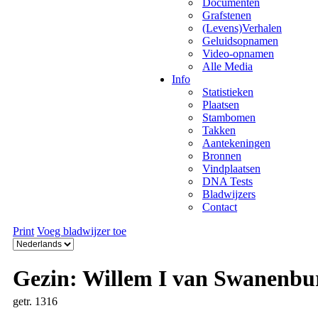
Documenten
Grafstenen
(Levens)Verhalen
Geluidsopnamen
Video-opnamen
Alle Media
Info
Statistieken
Plaatsen
Stambomen
Takken
Aantekeningen
Bronnen
Vindplaatsen
DNA Tests
Bladwijzers
Contact
Print
Voeg bladwijzer toe
Gezin: Willem I van Swanenbur
getr. 1316