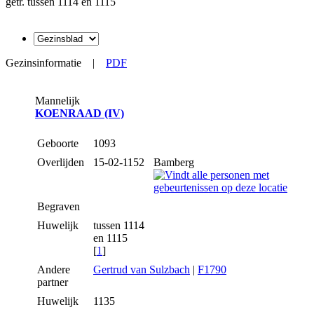
getr. tussen 1114 en 1115
Gezinsinformatie
|
PDF
Mannelijk
KOENRAAD (IV)
Geboorte
1093
Overlijden
15-02-1152
Bamberg
Begraven
Huwelijk
tussen 1114
en 1115
[
1
]
Andere
Gertrud van Sulzbach
|
F1790
partner
Huwelijk
1135