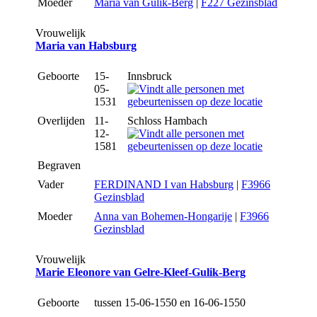
Moeder
Maria van Gulik-Berg
|
F227 Gezinsblad
Vrouwelijk
Maria van Habsburg
Geboorte
15-
Innsbruck
05-
1531
Overlijden
11-
Schloss Hambach
12-
1581
Begraven
Vader
FERDINAND I van Habsburg
|
F3966
Gezinsblad
Moeder
Anna van Bohemen-Hongarije
|
F3966
Gezinsblad
Vrouwelijk
Marie Eleonore van Gelre-Kleef-Gulik-Berg
Geboorte
tussen 15-06-1550 en 16-06-1550