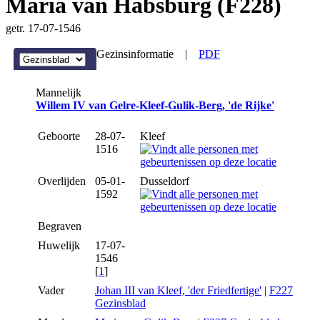
Maria van Habsburg (F228)
getr. 17-07-1546
Gezinsinformatie
|
PDF
Mannelijk
Willem IV van Gelre-Kleef-Gulik-Berg, 'de Rijke'
Geboorte
28-07-
Kleef
1516
Overlijden
05-01-
Dusseldorf
1592
Begraven
Huwelijk
17-07-
1546
[
1
]
Vader
Johan III van Kleef, 'der Friedfertige'
|
F227
Gezinsblad