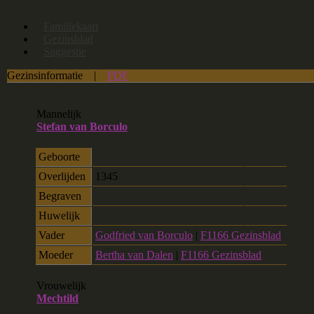
Familiekaart
Gezinsblad
Suggestie
Gezinsinformatie
|
PDF
Mannelijk
Stefan van Borculo
Geboorte
Overlijden
1345
Begraven
Huwelijk
Vader
Godfried van Borculo
|
F1166 Gezinsblad
Moeder
Bertha van Dalen
|
F1166 Gezinsblad
Vrouwelijk
Mechtild