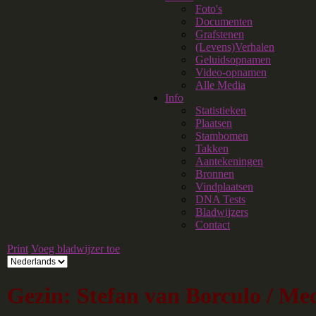
Foto's
Documenten
Grafstenen
(Levens)Verhalen
Geluidsopnamen
Video-opnamen
Alle Media
Info
Statistieken
Plaatsen
Stambomen
Takken
Aantekeningen
Bronnen
Vindplaatsen
DNA Tests
Bladwijzers
Contact
Print
Voeg bladwijzer toe
Gezin: Stefan van Borculo / Me