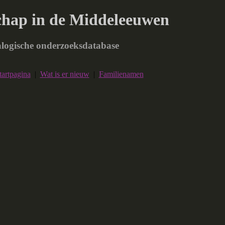
chap in de Middeleeuwen
logische onderzoeksdatabase
tartpagina
|
Wat is er nieuw
|
Familienamen