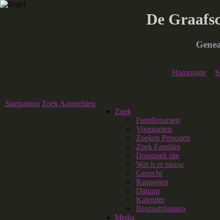
De Graafs
Genea
Homepage
|
S
Startpagina
Zoek
Aanmelden
Zoek
Familienamen
Voornamen
Zoeken Personen
Zoek Families
Doorzoek site
Wat is er nieuw
Gezocht
Rapporten
Datums
Kalender
Begraafplaatsen
Media