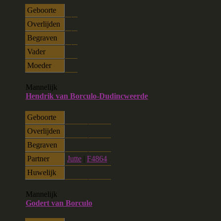
Geboorte
Overlijden
Begraven
Vader
Moeder
Mannelijk
Hendrik van Borculo-Dudincweerde
Geboorte
Overlijden
Begraven
Partner
Jutte
|
F4864
Huwelijk
Mannelijk
Godert van Borculo