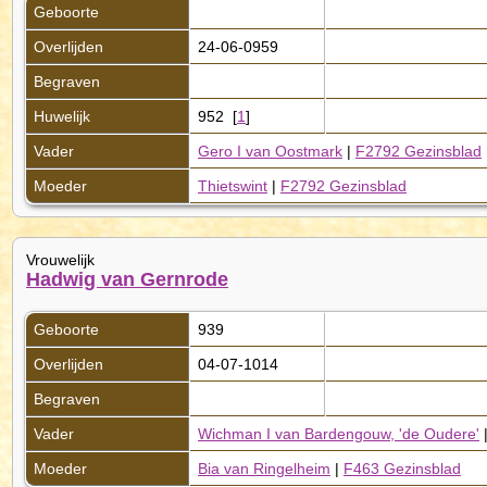
Geboorte
Overlijden
24-06-0959
Begraven
Huwelijk
952 [
1
]
Vader
Gero I van Oostmark
|
F2792 Gezinsblad
Moeder
Thietswint
|
F2792 Gezinsblad
Vrouwelijk
Hadwig van Gernrode
Geboorte
939
Overlijden
04-07-1014
Begraven
Vader
Wichman I van Bardengouw, 'de Oudere'
Moeder
Bia van Ringelheim
|
F463 Gezinsblad