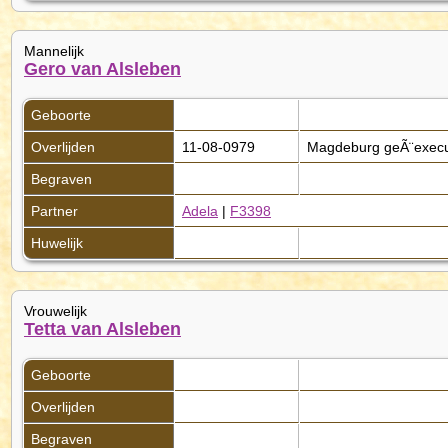
Mannelijk
Gero van Alsleben
Geboorte
Overlijden
11-08-0979
Magdeburg geÃ¨exec
Begraven
Partner
Adela
|
F3398
Huwelijk
Vrouwelijk
Tetta van Alsleben
Geboorte
Overlijden
Begraven