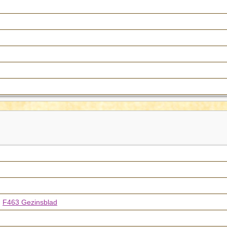
|
F463 Gezinsblad