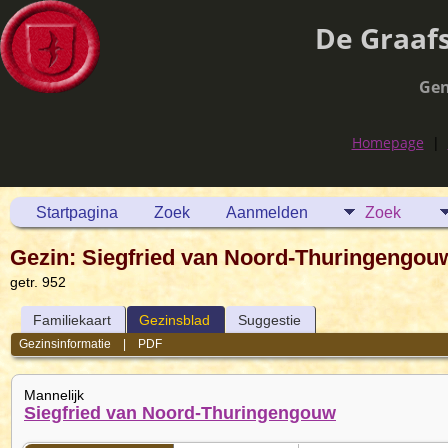
De Graaf
Gen
Homepage
|
Startpagina
Zoek
Aanmelden
Zoek
Gezin: Siegfried van Noord-Thuringengou
getr. 952
Familiekaart
Gezinsblad
Suggestie
Gezinsinformatie
|
PDF
Mannelijk
Siegfried van Noord-Thuringengouw