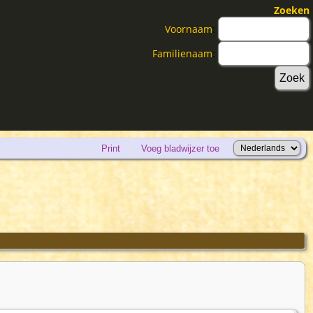
Zoeken
Voornaam
:
Familienaam
:
Print
Voeg bladwijzer toe