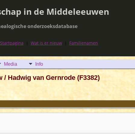
schap in de Middeleeuwen
ealogische onderzoeksdatabase
Startpagina
|
Wat is er nieuw
|
Familienamen
Media
Info
w / Hadwig van Gernrode (F3382)