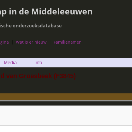
ap in de Middeleeuwen
ische onderzoeksdatabase
agina
|
Wat is er nieuw
|
Familienamen
Media
Info
rd van Groesbeek (F3845)