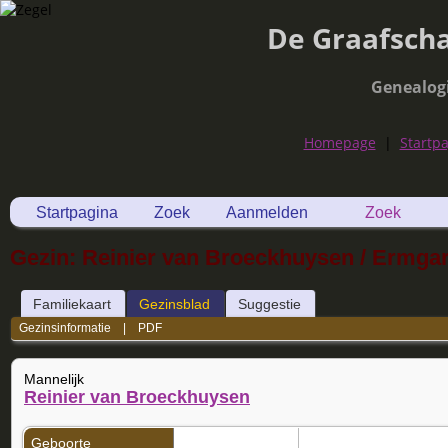
De Graafsch
Genealog
Homepage
|
Startp
Startpagina
Zoek
Aanmelden
Zoek
Gezin: Reinier van Broeckhuysen / Ermga
Familiekaart
Gezinsblad
Suggestie
Gezinsinformatie
|
PDF
Mannelijk
Reinier van Broeckhuysen
Geboorte