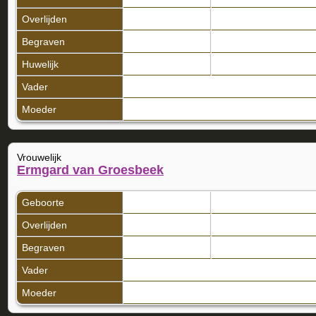
Overlijden
Begraven
Huwelijk
Vader
Moeder
Vrouwelijk
Ermgard van Groesbeek
Geboorte
Overlijden
Begraven
Vader
Moeder