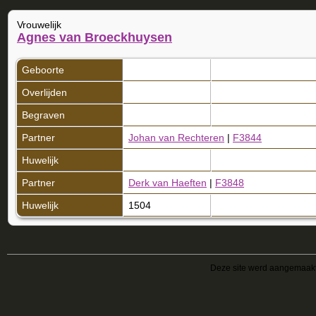
Vrouwelijk
Agnes van Broeckhuysen
Geboorte
Overlijden
Begraven
Partner
Johan van Rechteren
|
F3844
Huwelijk
Partner
Derk van Haeften
|
F3848
Huwelijk
1504
Deze site werd aangemaak