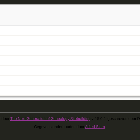
t door
The Next Generation of Genealogy Sitebuilding
v. 15.0.4, geschreven door 
Gegevens onderhouden door
Alfred Stern
.