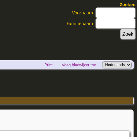
Zoeken
Voornaam
:
Familienaam
:
Print
Voeg bladwijzer toe