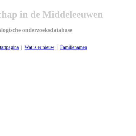
chap in de Middeleeuwen
logische onderzoeksdatabase
tartpagina
|
Wat is er nieuw
|
Familienamen