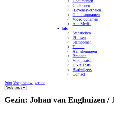
Documenten
Grafstenen
(Levens)Verhalen
Geluidsopnamen
Video-opnamen
Alle Media
Info
Statistieken
Plaatsen
Stambomen
Takken
Aantekeningen
Bronnen
Vindplaatsen
DNA Tests
Bladwijzers
Contact
Print
Voeg bladwijzer toe
Gezin: Johan van Enghuizen /