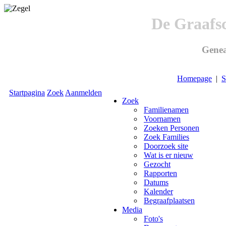
De Graafs
Genea
Homepage
|
S
Startpagina
Zoek
Aanmelden
Zoek
Familienamen
Voornamen
Zoeken Personen
Zoek Families
Doorzoek site
Wat is er nieuw
Gezocht
Rapporten
Datums
Kalender
Begraafplaatsen
Media
Foto's