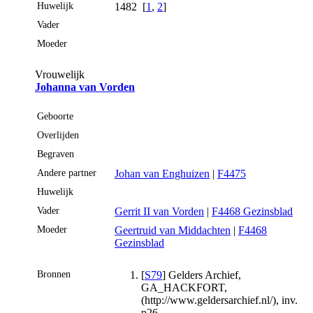
Huwelijk
1482 [
1
,
2
]
Vader
Moeder
Vrouwelijk
Johanna van Vorden
Geboorte
Overlijden
Begraven
Andere partner
Johan van Enghuizen
|
F4475
Huwelijk
Vader
Gerrit II van Vorden
|
F4468 Gezinsblad
Moeder
Geertruid van Middachten
|
F4468
Gezinsblad
Bronnen
[
S79
] Gelders Archief,
GA_HACKFORT,
(http://www.geldersarchief.nl/), inv.
p26.