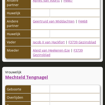
Andere
Agnes van Voorst
|
F4467
partner
Huwelijk
Andere
Geertruid van Middachten
|
F4468
partner
Huwelijk
Vader
Jacob II van Hackfort
|
F3739 Gezinsblad
Moeder
Aleid van Heekeren-Eze
|
F3739
Gezinsblad
Vrouwelijk
Mechteld Tengnagel
Geboorte
Overlijden