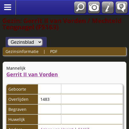
Gezin: Gerrit II van Vorden / Mechteld
Tengnagel (F5163)
Gezinsinformatie
|
PDF
Mannelijk
Gerrit II van Vorden
Geboorte
Overlijden
1483
Begraven
Huwelijk