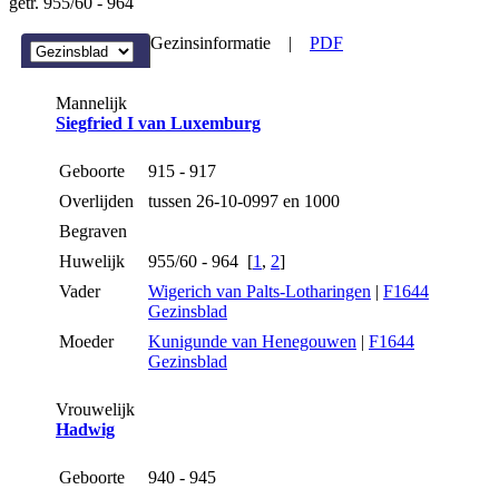
getr. 955/60 - 964
Gezinsinformatie
|
PDF
Mannelijk
Siegfried I van Luxemburg
Geboorte
915 - 917
Overlijden
tussen 26-10-0997 en 1000
Begraven
Huwelijk
955/60 - 964 [
1
,
2
]
Vader
Wigerich van Palts-Lotharingen
|
F1644
Gezinsblad
Moeder
Kunigunde van Henegouwen
|
F1644
Gezinsblad
Vrouwelijk
Hadwig
Geboorte
940 - 945