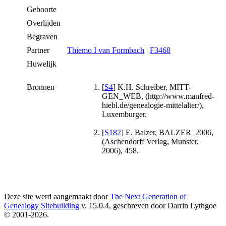
Geboorte
Overlijden
Begraven
Partner
Thiemo I van Formbach
|
F3468
Huwelijk
Bronnen
[
S4
] K.H. Schreiber, MITT-
GEN_WEB, (http://www.manfred-
hiebl.de/genealogie-mittelalter/),
Luxemburger.
[
S182
] E. Balzer, BALZER_2006,
(Aschendorff Verlag, Munster,
2006), 458.
Deze site werd aangemaakt door
The Next Generation of
Genealogy Sitebuilding
v. 15.0.4, geschreven door Darrin Lythgoe
© 2001-2026.