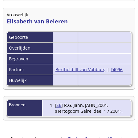
Vrouwelijk
Elisabeth van Beieren
Geboorte
Overlijden
Begraven
Partner
Berthold III van Vohburg
|
F4096
Huwelijk
Bronnen
[
S6
] R.G. Jahn, JAHN_2001,
(Hertogdom Gelre, deel 1 / 2001).