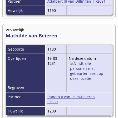
Partner
Adalbert III van Dillingen
|
F2691
Huwelijk
1190
Vrouwelijk
Mathilde van Beieren
Geboorte
1180
Overlijden
19-03-
Na deze datum
1231
Begraven
Partner
Rapoto II van Palts-Beieren
|
F3660
Huwelijk
1209