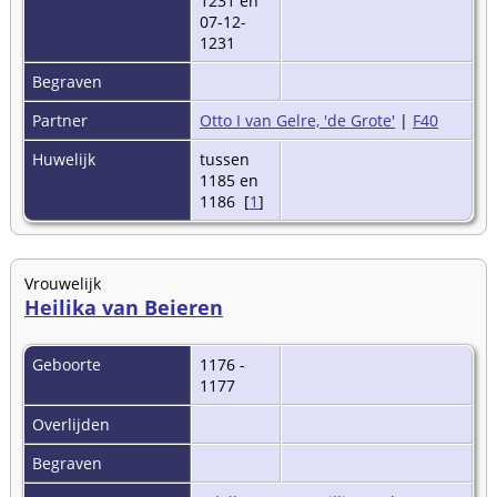
1231 en
07-12-
1231
Begraven
Partner
Otto I van Gelre, 'de Grote'
|
F40
Huwelijk
tussen
1185 en
1186 [
1
]
Vrouwelijk
Heilika van Beieren
Geboorte
1176 -
1177
Overlijden
Begraven