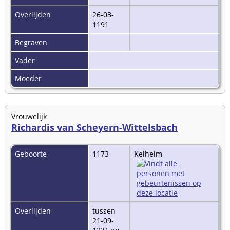
Overlijden
26-03-
1191
Begraven
Vader
Moeder
Vrouwelijk
Richardis van Scheyern-Wittelsbach
Geboorte
1173
Kelheim
Overlijden
tussen
21-09-