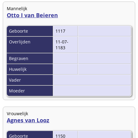
Mannelijk
Otto I van Beieren
Geboorte
1117
Overlijden
11-07-
1183
Begraven
Huwelijk
Vader
Moeder
Vrouwelijk
Agnes van Looz
Geboorte
1150