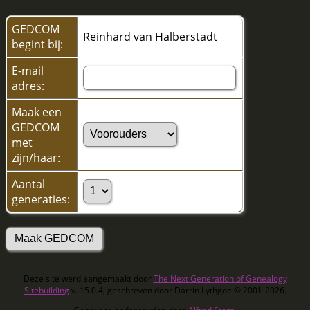
GEDCOM
Reinhard van Halberstadt
begint bij:
E-mail
adres:
Maak een
GEDCOM
met
zijn/haar:
Aantal
generaties:
Deze site werd aangemaakt door
The Next Generation of Genealogy
Sitebuilding
v. 15.0.4, geschreven door Darrin Lythgoe © 2001-2026.