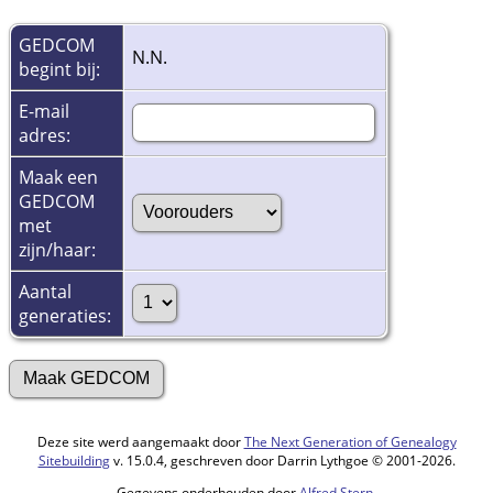
GEDCOM
N.N.
begint bij:
E-mail
adres:
Maak een
GEDCOM
met
zijn/haar:
Aantal
generaties:
Deze site werd aangemaakt door
The Next Generation of Genealogy
Sitebuilding
v. 15.0.4, geschreven door Darrin Lythgoe © 2001-2026.
Gegevens onderhouden door
Alfred Stern
.