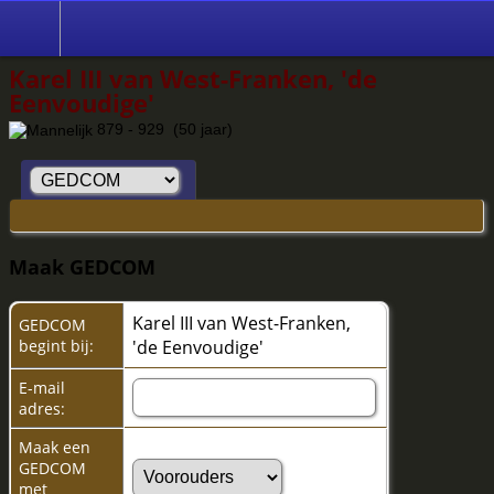
Karel III van West-Franken, 'de
Eenvoudige'
879 - 929 (50 jaar)
Maak GEDCOM
Karel III van West-Franken,
GEDCOM
begint bij:
'de Eenvoudige'
E-mail
adres:
Maak een
GEDCOM
met